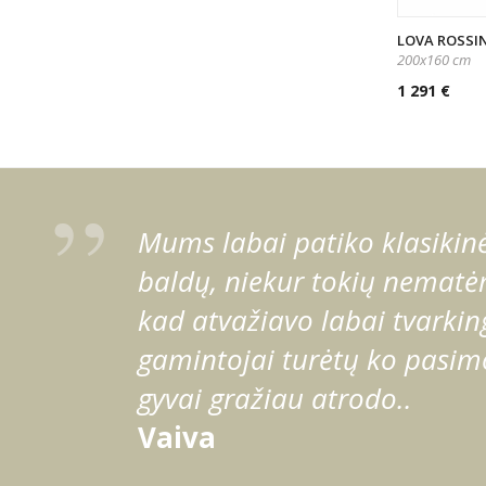
LOVA ROSSIN
200x160 cm
1 291 €
Mums labai patiko klasikinė 
baldų, niekur tokių nematėm
kad atvažiavo labai tvarking
gamintojai turėtų ko pasimo
gyvai gražiau atrodo..
Vaiva