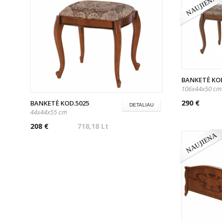
BANKETĖ KOD
106x44x50 cm
290 €
BANKETĖ KOD.5025
DETALIAU
44x44x55 cm
208 €
718,18 Lt