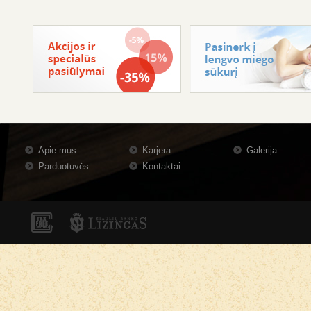
Apie mus
Karjera
Galerija
Parduotuvės
Kontaktai