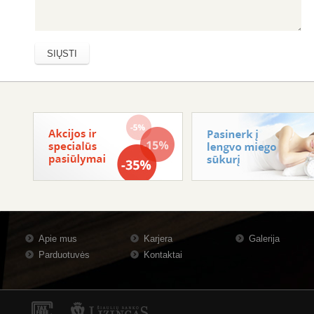
Apie mus
Karjera
Galerija
Parduotuvės
Kontaktai