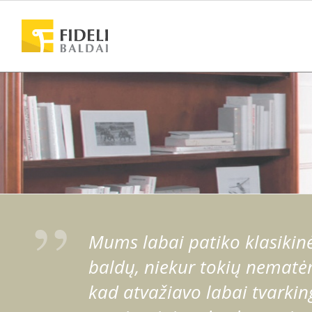
Mums labai patiko klasikinė 
baldų, niekur tokių nematėm
kad atvažiavo labai tvarking