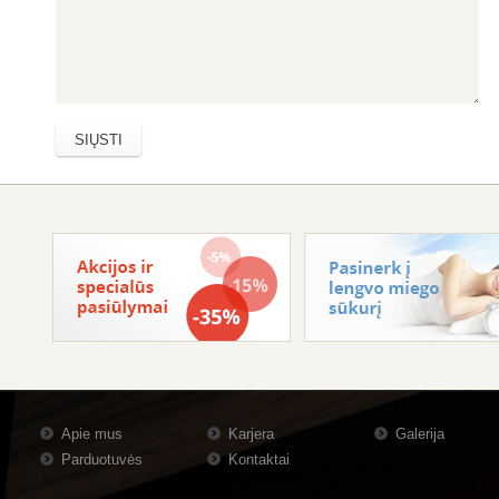
Apie mus
Karjera
Galerija
Parduotuvės
Kontaktai