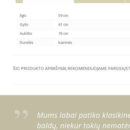
Ilgis
59 cm
Gylis
41 cm
Aukštis
76 cm
Durelės
kairinės
ŠIO PRODUKTO APRAŠYMĄ REKOMENDUOJAME PARSISIŲSTI
Mums labai patiko klasikinė 
baldų, niekur tokių nematėm